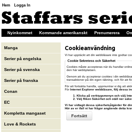
Hem
Logga In
Nyinkommet
Kommande amerikanskt
Prenumerera
Om
Cookieanvändning
Manga
Vi har upptäckt att din webbläsare inte godtar cook
Serier på engelska
Cookie Sekretess och Säkerhet
Cookies måste accepteras när du handlar online 
Serier på svenska
den här webbplatsen.
Genom att du accepterar cookies i din webbläsar
transaktioner på din egen räkning, och för att fö
Serier på franska
För att fortsätta handla, uppmuntrar vi dig att akt
För
Internet Explorer
webbläsare, följ dessa in
Conan
Klicka på verktygsmenyn och välj Inter
Välj fliken Säkerhet och ställ ner säk
EC
Vi har vidtagit dessa säkerhetsåtgärder för di
Hör av er ifall ni har frågor angående detta kra
Kompletta mangaset
Fortsätt
Love & Rockets