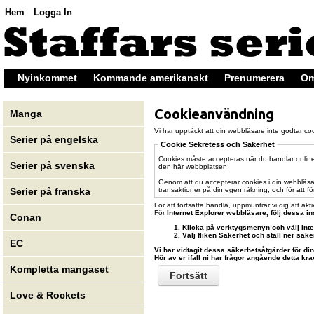
Hem
Logga In
Nyinkommet
Kommande amerikanskt
Prenumerera
Om
Cookieanvändning
Manga
Vi har upptäckt att din webbläsare inte godtar cook
Serier på engelska
Cookie Sekretess och Säkerhet
Cookies måste accepteras när du handlar online 
Serier på svenska
den här webbplatsen.
Genom att du accepterar cookies i din webbläsar
transaktioner på din egen räkning, och för att fö
Serier på franska
För att fortsätta handla, uppmuntrar vi dig att akt
För
Internet Explorer
webbläsare, följ dessa in
Conan
Klicka på verktygsmenyn och välj Inter
Välj fliken Säkerhet och ställ ner säk
EC
Vi har vidtagit dessa säkerhetsåtgärder för di
Hör av er ifall ni har frågor angående detta kra
Kompletta mangaset
Fortsätt
Love & Rockets