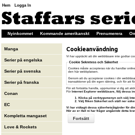
Hem
Logga In
Nyinkommet
Kommande amerikanskt
Prenumerera
Om
Cookieanvändning
Manga
Vi har upptäckt att din webbläsare inte godtar cook
Serier på engelska
Cookie Sekretess och Säkerhet
Cookies måste accepteras när du handlar online 
Serier på svenska
den här webbplatsen.
Genom att du accepterar cookies i din webbläsar
transaktioner på din egen räkning, och för att fö
Serier på franska
För att fortsätta handla, uppmuntrar vi dig att akt
För
Internet Explorer
webbläsare, följ dessa in
Conan
Klicka på verktygsmenyn och välj Inter
Välj fliken Säkerhet och ställ ner säk
EC
Vi har vidtagit dessa säkerhetsåtgärder för di
Hör av er ifall ni har frågor angående detta kra
Kompletta mangaset
Fortsätt
Love & Rockets