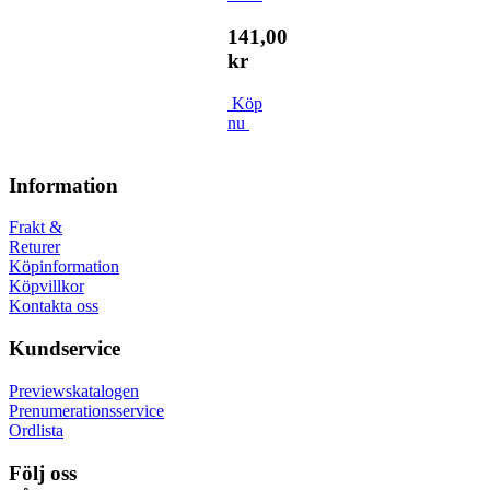
141,00
kr
Köp
nu
Information
Frakt &
Returer
Köpinformation
Köpvillkor
Kontakta oss
Kundservice
Previewskatalogen
Prenumerationsservice
Ordlista
Följ oss