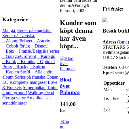
Denna vara lades till
den mÃ¥ndag 9
Fri frakt
februari, 2009.
Kategorier
Kunder som
köpt denna
Besök buti
Manga
Serier på engelska
Serier på svenska
har även
Albumförlaget
Asterix
Adress
(
karta
)
köpt...
Cobolt förlag
Disney
STAFFARS 
Epix
Fransk/Belgiska serier
Bellmansgatan
Galago/Ordfront
Kartago
118 47 Stock
Kolik
Komika
Optimal
Press
Rocky
Spirou
Telefon
08-64
Kapten Stofil
Alla andra
Epost
serier@s
album
Serier på franska
Conan
Blod
EC
Kompletta mangaset
Love
Öppettider
över
& Rockets
Superhjältar
Tintin
Mån
s
Palomar
Underground
Walking Dead
1
Övriga varor
Amerikanska
Tis - Fre
1
serietidningar
141,00
1
Lör
kr
1
Köp
nu