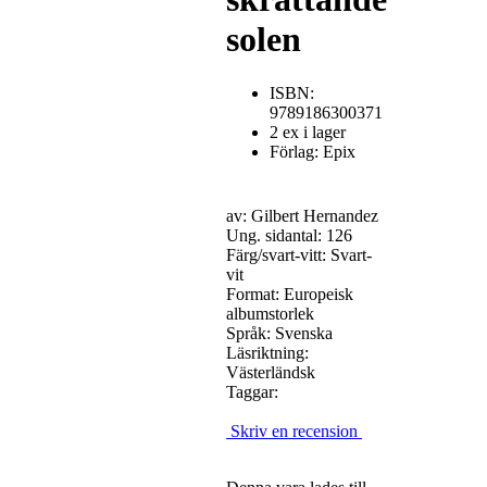
solen
ISBN:
9789186300371
2 ex i lager
Förlag: Epix
av: Gilbert Hernandez
Ung. sidantal: 126
Färg/svart-vitt: Svart-
vit
Format: Europeisk
albumstorlek
Språk: Svenska
Läsriktning:
Västerländsk
Taggar:
Skriv en recension