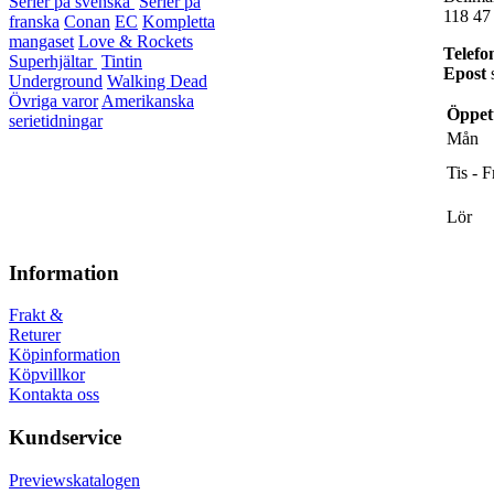
Serier på svenska
Serier på
118 47
franska
Conan
EC
Kompletta
mangaset
Love & Rockets
Telefo
Superhjältar
Tintin
Epost
s
Underground
Walking Dead
Övriga varor
Amerikanska
Öppet
serietidningar
Mån
Tis - F
Lör
Information
Frakt &
Returer
Köpinformation
Köpvillkor
Kontakta oss
Kundservice
Previewskatalogen