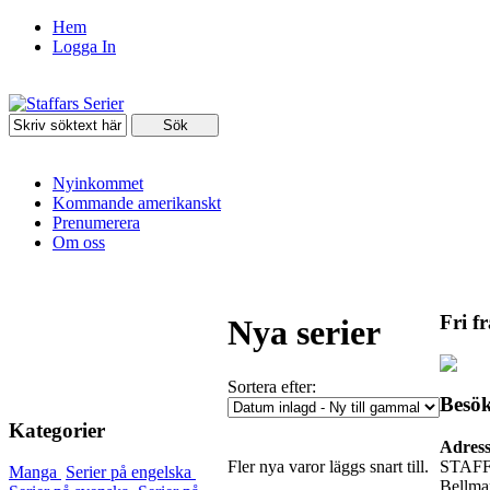
Hem
Logga In
Nyinkommet
Kommande amerikanskt
Prenumerera
Om oss
Fri f
Nya serier
Sortera efter:
Besök
Kategorier
Adres
Fler nya varor läggs snart till.
STAF
Manga
Serier på engelska
Bellma