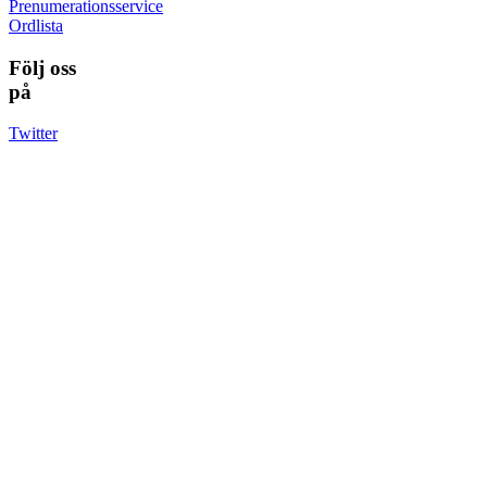
Prenumerationsservice
Ordlista
Följ oss
på
Twitter