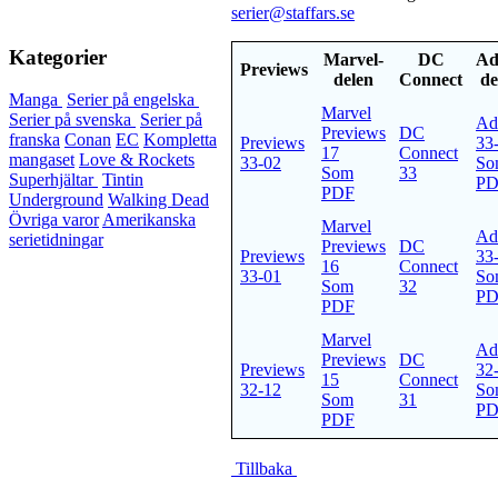
serier@staffars.se
Kategorier
Marvel-
DC
Ad
Previews
delen
Connect
de
Manga
Serier på engelska
Marvel
Serier på svenska
Serier på
Ad
Previews
DC
franska
Conan
EC
Kompletta
Previews
33
17
Connect
mangaset
Love & Rockets
33-02
So
Som
33
Superhjältar
Tintin
PD
PDF
Underground
Walking Dead
Övriga varor
Amerikanska
Marvel
Ad
serietidningar
Previews
DC
Previews
33
16
Connect
33-01
So
Som
32
PD
PDF
Marvel
Ad
Previews
DC
Previews
32
15
Connect
32-12
So
Som
31
PD
PDF
Tillbaka