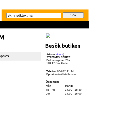
OM
Besök butiken
Adress
(
karta
)
aphics
STAFFARS SERIER
Bellmansgatan 26a
118 47 Stockholm
Telefon
08-642 91 94
Epost
serier@staffars.se
Öppettider
Mån
stängt
Tis - Fre
14.00 - 18.30
Lör
14.00 - 16.00