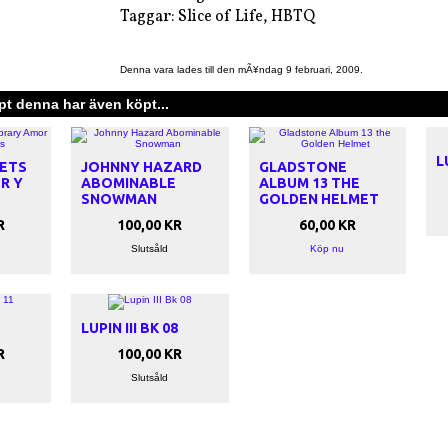
Taggar: Slice of Life, HBTQ
Denna vara lades till den mÃ¥ndag 9 februari, 2009.
t denna har även köpt...
L
KETS
JOHNNY HAZARD
GLADSTONE
R Y
ABOMINABLE
ALBUM 13 THE
SNOWMAN
GOLDEN HELMET
R
100,00 KR
60,00 KR
Slutsåld
Köp nu
1
LUPIN III BK 08
R
100,00 KR
Slutsåld