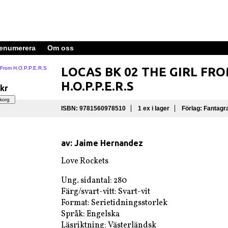
enumerera
Om oss
LOCAS BK 02 THE GIRL FR
H.O.P.P.E.R.S
 kr
ISBN: 9781560978510
1 ex i lager
Förlag: Fantagr
av: Jaime Hernandez
Love Rockets
Ung. sidantal: 280
Färg/svart-vitt: Svart-vit
Format: Serietidningsstorlek
Språk: Engelska
Läsriktning: Västerländsk