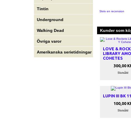
Tintin
Skriv en recension
Underground
Kunder som köp
Walking Dead
Övriga varor
LOVE & ROC
Amerikanska serietidningar
LIBRARY AMO
COHETES
300,00 K
Slutsåld
LUPIN III BK 1
100,00 K
Slutsåld