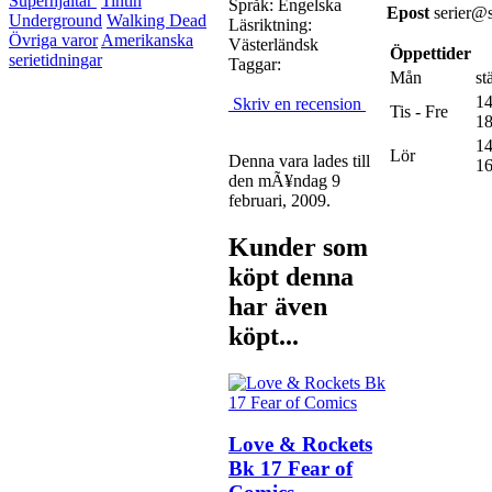
Superhjältar
Tintin
Språk: Engelska
Epost
serier@s
Underground
Walking Dead
Läsriktning:
Övriga varor
Amerikanska
Västerländsk
Öppettider
serietidningar
Taggar:
Mån
st
14
Skriv en recension
Tis - Fre
18
14
Lör
Denna vara lades till
16
den mÃ¥ndag 9
februari, 2009.
Kunder som
köpt denna
har även
köpt...
Love & Rockets
Bk 17 Fear of