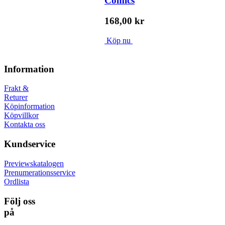
Comics
168,00 kr
Köp nu
Information
Frakt &
Returer
Köpinformation
Köpvillkor
Kontakta oss
Kundservice
Previewskatalogen
Prenumerationsservice
Ordlista
Följ oss
på