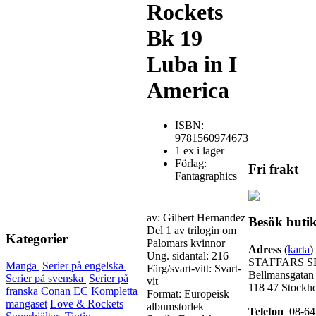
Rockets
Bk 19
Luba in I
America
ISBN:
9781560974673
1 ex i lager
Förlag:
Fri frakt
Fantagraphics
av: Gilbert Hernandez
Besök buti
Del 1 av trilogin om
Kategorier
Palomars kvinnor
Adress
(
karta
)
Ung. sidantal: 216
STAFFARS S
Manga
Serier på engelska
Färg/svart-vitt: Svart-
Bellmansgatan
Serier på svenska
Serier på
vit
118 47 Stockh
franska
Conan
EC
Kompletta
Format: Europeisk
mangaset
Love & Rockets
albumstorlek
Telefon
08-64