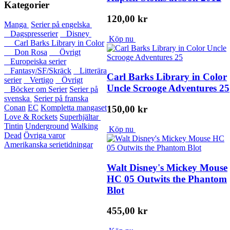
Kategorier
120,00 kr
Manga
Serier på engelska
Dagspresserier
Disney
Köp nu
Carl Barks Library in Color
Don Rosa
Övrigt
Europeiska serier
Fantasy/SF/Skräck
Litterära
Carl Barks Library in Color
serier
Vertigo
Övrigt
Uncle Scrooge Adventures 25
Böcker om Serier
Serier på
svenska
Serier på franska
Conan
EC
Kompletta mangaset
150,00 kr
Love & Rockets
Superhjältar
Tintin
Underground
Walking
Köp nu
Dead
Övriga varor
Amerikanska serietidningar
Walt Disney's Mickey Mouse
HC 05 Outwits the Phantom
Blot
455,00 kr