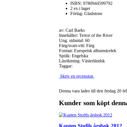
ISBN: 9780944599792
2 ex i lager
Förlag: Gladstone
av: Carl Barks
Innehåller:
Terror of the River
Ung. sidantal: 60
Färg/svart-vitt: Färg
Format: Europeisk albumstorlek
Språk: Engelska
Läsriktning: Västerländsk
Taggar:
Skriv en recension
Denna vara lades till den fredag 20 fe
Kunder som köpt denna 
Kapten Stofils årsbok 2012