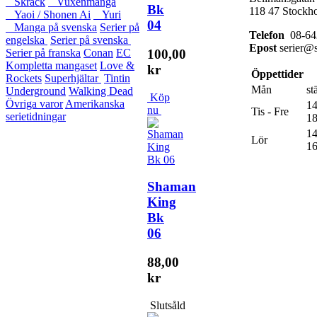
Skräck
Vuxenmanga
Bk
118 47 Stockh
Yaoi / Shonen Ai
Yuri
04
Manga på svenska
Serier på
Telefon
08-64
engelska
Serier på svenska
Epost
serier@s
100,00
Serier på franska
Conan
EC
Kompletta mangaset
Love &
kr
Öppettider
Rockets
Superhjältar
Tintin
Mån
st
Underground
Walking Dead
Köp
Övriga varor
Amerikanska
14
nu
Tis - Fre
serietidningar
18
14
Lör
16
Shaman
King
Bk
06
88,00
kr
Slutsåld