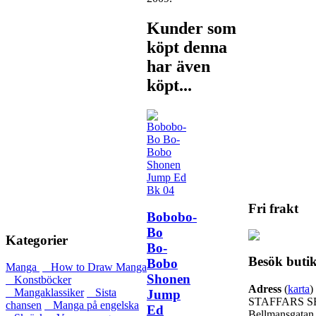
Kunder som
köpt denna
har även
köpt...
Fri frakt
Bobobo-
Bo
Kategorier
Bo-
Besök buti
Bobo
Manga
How to Draw Manga
Shonen
Konstböcker
Adress
(
karta
)
Mangaklassiker
Sista
Jump
STAFFARS S
chansen
Manga på engelska
Ed
Bellmansgatan