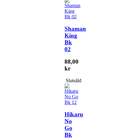
Shaman
King
Bk
02
88,00
kr
Slutsåld
Hikaru
No
Go
Bk