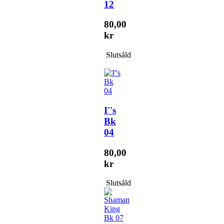
12
80,00
kr
Slutsåld
I''s
Bk
04
80,00
kr
Slutsåld