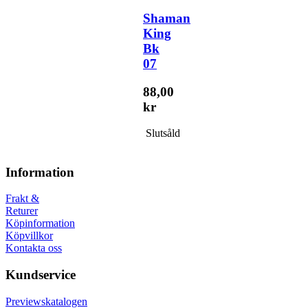
Shaman
King
Bk
07
88,00
kr
Slutsåld
Information
Frakt &
Returer
Köpinformation
Köpvillkor
Kontakta oss
Kundservice
Previewskatalogen