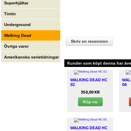
Superhjältar
Tintin
Underground
Walking Dead
Skriv en recension
Övriga varor
Amerikanska serietidningar
Kunder som köpt denna har även
WALKING DEAD HC
WAL
02
06
350,00 KR
Köp nu
WALKING DEAD HC