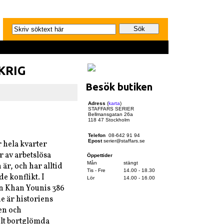
KRIG
Besök butiken
Adress
(
karta
)
STAFFARS SERIER
Bellmansgatan 26a
118 47 Stockholm
Telefon
08-642 91 94
Epost
serier@staffars.se
 hela kvarter
 av arbetslösa
Öppettider
Mån
stängt
är, och har alltid
Tis - Fre
14.00 - 18.30
e konflikt. I
Lör
14.00 - 16.00
n Khan Younis 386
de är historiens
ten och
elt bortglömda