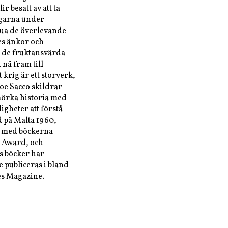
r besatt av att ta
agarna under
vjua de överlevande -
es änkor och
 de fruktansvärda
 nå fram till
t krig är ett storverk,
Joe Sacco skildrar
örka historia med
igheter att förstå
d på Malta 1960,
m med böckerna
 Award, och
s böcker har
e publiceras i bland
es Magazine.