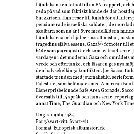
händelsen i en fotnot till en FN-rapport, och bli
reda på vad som faktiskt hände de där höstd
Suezkrisen. Han reser till Rafah för att inter
pensionerade israeliska soldater, de mördad
skolbarn som nu är i övre medelåldern minns
händelserna och hjälper oss att nästan, nästan
tragedins själva essens. Gaza  fotnoter till et
både som journalistik och som tecknad serie. 
vardagen i det moderna Gaza och områdets m
vrede och eftertanke, och läsaren ges nya möjl
den halvsekellånga konflikten. Joe Sacco, föd
startade trenden med journalistik i seriefor
Palestine, som belönades med American Book
Eisnerprisbelönade Safe Area Gorazde. Sacco
översatts till 15 språk och hans serie-reportag
annat Time, The Guardian och New York Tim
Ung. sidantal: 385
Färg/svart-vitt: Svart-vit
Format: Europeisk albumstorlek