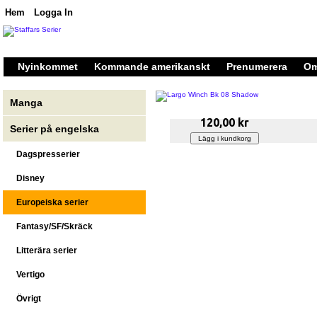
Hem
Logga In
Nyinkommet
Kommande amerikanskt
Prenumerera
Om
Manga
120,00 kr
Serier på engelska
Dagspresserier
Disney
Europeiska serier
Fantasy/SF/Skräck
Litterära serier
Vertigo
Övrigt