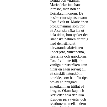
forntid och vikingar.
Marie delar inte hans
intresse, men hon är
förälskad i honom. De
besöker turistplatser som
Toralf valt ut. Marie är en
orolig mamma som tror
att Axel ska råka illa ut
hela tiden, hon tycker den
isländska naturen är farlig
med den ständigt
närvarande aktiviteten
under jord, vulkanerna,
gejsrarna och sprickorna.
Toralf vill inte följa de
vanliga turiststråken utan
hittar en egen resväg till
ett särskilt naturskönt
område, som han fått tips
om av en pratglad
amerikan han träffat på
krogen. Okunskap och
iver leder hela den lilla
gruppen på avvägar och
relationerna mellan dem