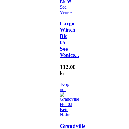
Largo
Winch
Bk
05
See
Venice...
132,00
kr
Köp
nu
Grandville