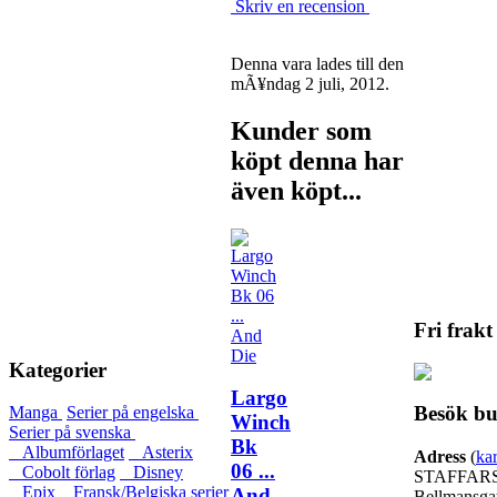
Skriv en recension
Denna vara lades till den
mÃ¥ndag 2 juli, 2012.
Kunder som
köpt denna har
även köpt...
Fri frakt
Kategorier
Largo
Besök bu
Manga
Serier på engelska
Winch
Serier på svenska
Bk
Albumförlaget
Asterix
Adress
(
kar
06 ...
Cobolt förlag
Disney
STAFFARS
Epix
Fransk/Belgiska serier
And
Bellmansga