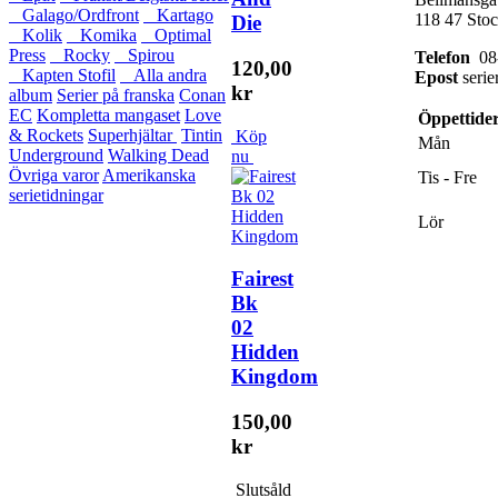
Galago/Ordfront
Kartago
118 47 Sto
Die
Kolik
Komika
Optimal
Press
Rocky
Spirou
Telefon
08-
120,00
Kapten Stofil
Alla andra
Epost
serie
kr
album
Serier på franska
Conan
EC
Kompletta mangaset
Love
Öppettide
& Rockets
Superhjältar
Tintin
Köp
Mån
Underground
Walking Dead
nu
Övriga varor
Amerikanska
Tis - Fre
serietidningar
Lör
Fairest
Bk
02
Hidden
Kingdom
150,00
kr
Slutsåld