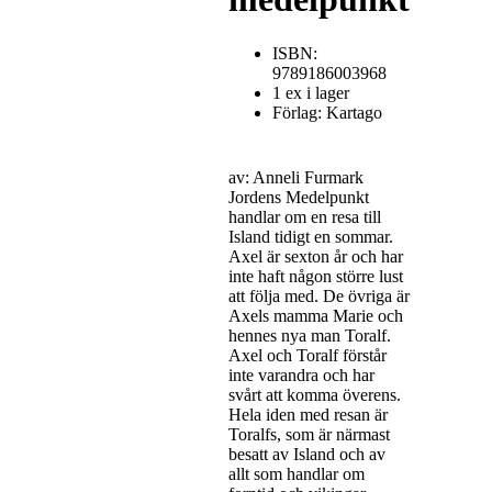
ISBN:
9789186003968
1 ex i lager
Förlag: Kartago
av: Anneli Furmark
Jordens Medelpunkt
handlar om en resa till
Island tidigt en sommar.
Axel är sexton år och har
inte haft någon större lust
att följa med. De övriga är
Axels mamma Marie och
hennes nya man Toralf.
Axel och Toralf förstår
inte varandra och har
svårt att komma överens.
Hela iden med resan är
Toralfs, som är närmast
besatt av Island och av
allt som handlar om