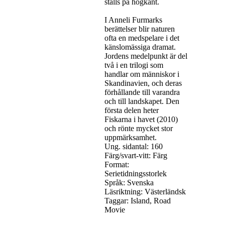
ställs på högkant.
I Anneli Furmarks
berättelser blir naturen
ofta en medspelare i det
känslomässiga dramat.
Jordens medelpunkt är del
två i en trilogi som
handlar om människor i
Skandinavien, och deras
förhållande till varandra
och till landskapet. Den
första delen heter
Fiskarna i havet (2010)
och rönte mycket stor
uppmärksamhet.
Ung. sidantal: 160
Färg/svart-vitt: Färg
Format:
Serietidningsstorlek
Språk: Svenska
Läsriktning: Västerländsk
Taggar: Island, Road
Movie