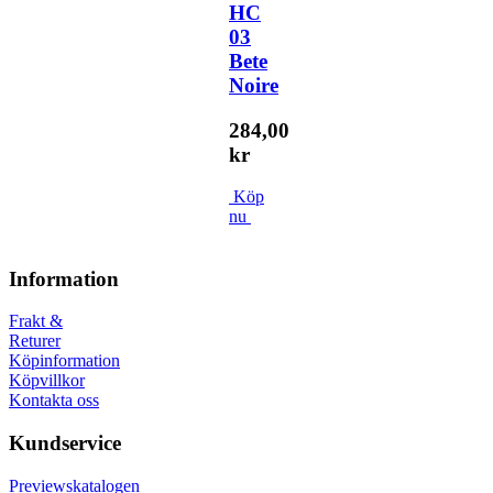
HC
03
Bete
Noire
284,00
kr
Köp
nu
Information
Frakt &
Returer
Köpinformation
Köpvillkor
Kontakta oss
Kundservice
Previewskatalogen