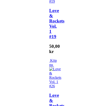
Love
&
Rockets
Vol.
1
#19
50,00
kr
Köp
nu
Love
&
Rockets