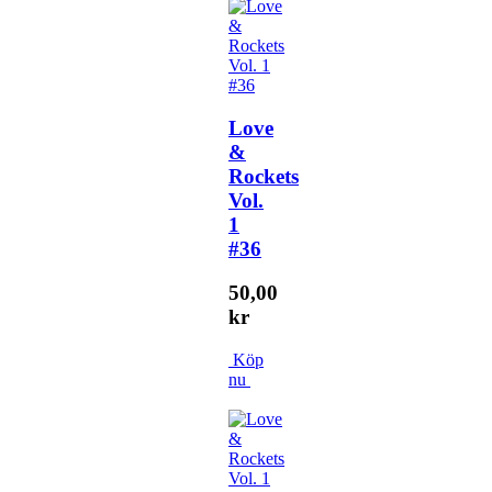
Love
&
Rockets
Vol.
1
#36
50,00
kr
Köp
nu