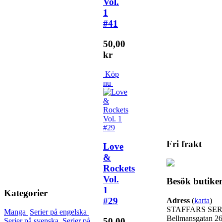
Vol.
1
#41
50,00
kr
Köp
nu
Fri frakt
Love
&
Rockets
Vol.
Besök butike
1
Kategorier
#29
Adress
(
karta
)
STAFFARS SER
Manga
Serier på engelska
Bellmansgatan 2
50,00
Serier på svenska
Serier på