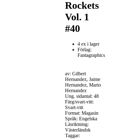
Rockets
Vol. 1
#40
4 ex i lager
Förlag:
Fantagraphics
av: Gilbert
Hernandez, Jaime
Hernandez, Mario
Hernandez
Ung. sidantal: 48
Färg/svart-vitt:
Svart-vitt
Format: Magasin
Språk: Engelska
Läsriktning:
Västerländsk
Taggar: