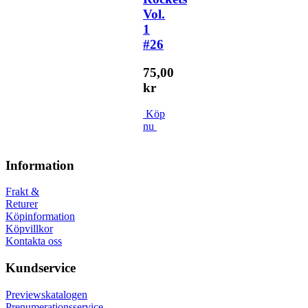
Vol.
1
#26
75,00
kr
Köp
nu
Information
Frakt &
Returer
Köpinformation
Köpvillkor
Kontakta oss
Kundservice
Previewskatalogen
Prenumerationsservice