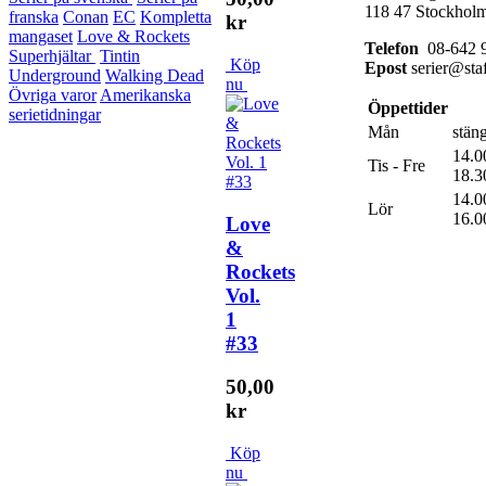
118 47 Stockhol
franska
Conan
EC
Kompletta
kr
mangaset
Love & Rockets
Telefon
08-642 9
Superhjältar
Tintin
Köp
Epost
serier@staf
Underground
Walking Dead
nu
Övriga varor
Amerikanska
Öppettider
serietidningar
Mån
stäng
14.0
Tis - Fre
18.3
14.0
Lör
16.0
Love
&
Rockets
Vol.
1
#33
50,00
kr
Köp
nu