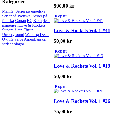
Kategorier
500,00 kr
Manga
Serier på engelska
Köp nu
Serier på svenska
Serier på
franska
Conan
EC
Kompletta
mangaset
Love & Rockets
Love & Rockets Vol. 1 #41
Superhjältar
Tintin
Underground
Walking Dead
Övriga varor
Amerikanska
50,00 kr
serietidningar
Köp nu
Love & Rockets Vol. 1 #19
50,00 kr
Köp nu
Love & Rockets Vol. 1 #26
75,00 kr