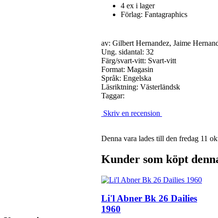
4 ex i lager
Förlag: Fantagraphics
av: Gilbert Hernandez, Jaime Hernan
Ung. sidantal: 32
Färg/svart-vitt: Svart-vitt
Format: Magasin
Språk: Engelska
Läsriktning: Västerländsk
Taggar:
Skriv en recension
Denna vara lades till den fredag 11 ok
Kunder som köpt denna 
Li'l Abner Bk 26 Dailies
1960