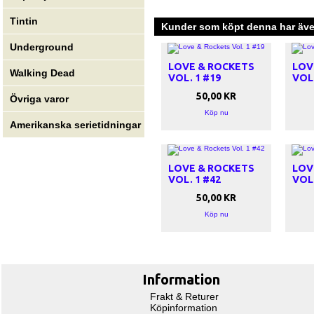
Tintin
Kunder som köpt denna har även
Underground
LOVE & ROCKETS
LOV
Walking Dead
VOL. 1 #19
VOL.
50,00 KR
Övriga varor
Köp nu
Amerikanska serietidningar
LOVE & ROCKETS
LOV
VOL. 1 #42
VOL.
50,00 KR
Köp nu
Information
Frakt & Returer
Köpinformation