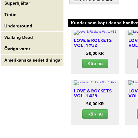
Superhjältar
Tintin
Kunder som köpt denna har även
Underground
Walking Dead
LOVE & ROCKETS
LOV
VOL. 1 #32
VOL.
Övriga varor
50,00 KR
Amerikanska serietidningar
Köp nu
LOVE & ROCKETS
LOV
VOL. 1 #29
VOL.
50,00 KR
Köp nu