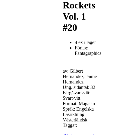
Rockets
Vol. 1
#20
4 ex i lager
Förlag:
Fantagraphics
av: Gilbert
Hernandez, Jaime
Hernandez
Ung. sidantal: 32
Färg/svart-vitt:
Svart-vitt
Format: Magasin
Språk: Engelska
Läsriktning:
Västerländsk
Taggar: