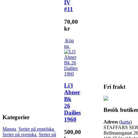
IV
#11
70,00
kr
Köp
nu
Li'l
Fri frakt
Abner
Bk
26
Besök butike
Dailies
Kategorier
1960
Adress
(
karta
)
STAFFARS SER
Manga
Serier på engelska
500,00
Bellmansgatan 2
Serier på svenska
Serier på