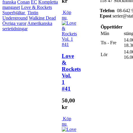
kr
118 47 Stockhol
franska
Conan
EC
Kompletta
mangaset
Love & Rockets
Telefon
08-642 9
Köp
Superhjältar
Tintin
Epost
serier@staf
nu
Underground
Walking Dead
Övriga varor
Amerikanska
Öppettider
serietidningar
Mån
stäng
14.0
Tis - Fre
18.3
14.0
Lör
Love
16.0
&
Rockets
Vol.
1
#41
50,00
kr
Köp
nu