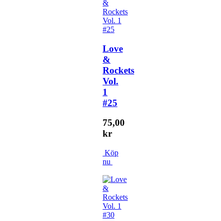
Love
&
Rockets
Vol.
1
#25
75,00
kr
Köp
nu