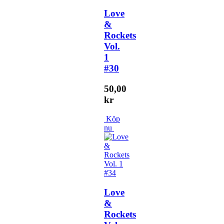
Love
&
Rockets
Vol.
1
#30
50,00
kr
Köp
nu
Love
&
Rockets