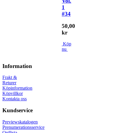
Vol.
1
#34
50,00
kr
Köp
nu
Information
Frakt &
Returer
Köpinformation
Köpvillkor
Kontakta oss
Kundservice
Previewskatalogen
Prenumerationsservice
Ordlista