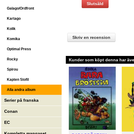
Slutsåld
Galago/Ordfront
Kartago
Kolik
Skriv en recension
Komika
Optimal Press
Rocky
Kunder som köpt denna har även
Spirou
Kapten Stofil
Alla andra album
Serier på franska
Conan
EC
Kompletta mangaset