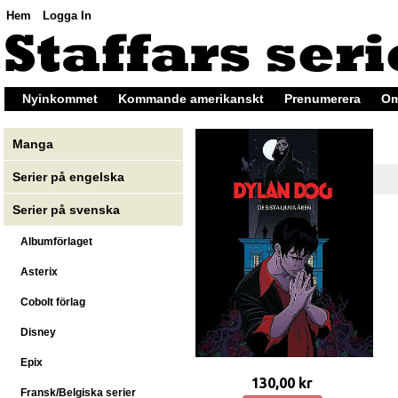
Hem
Logga In
Nyinkommet
Kommande amerikanskt
Prenumerera
Om
Manga
Serier på engelska
Serier på svenska
Albumförlaget
Asterix
Cobolt förlag
Disney
Epix
130,00 kr
Fransk/Belgiska serier