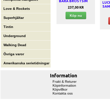
BARA BRÖSTSIM
LUC
SAM
237,00 KR
Love & Rockets
Köp nu
Superhjältar
Tintin
Underground
Walking Dead
Övriga varor
Amerikanska serietidningar
Information
Frakt & Returer
Köpinformation
Köpvillkor
Kontakta oss