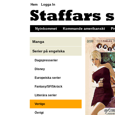
Hem
Logga In
Nyinkommet
Kommande amerikanskt
Pr
Manga
Serier på engelska
Dagspresserier
Disney
Europeiska serier
Fantasy/SF/Skräck
Litterära serier
Vertigo
Övrigt