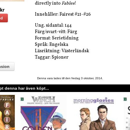
directly into
Fables
!
 kr
Innehåller:
Fairest #21-#26
ld
Ung. sidantal: 144
Färg/svart-vitt: Färg
Format: Serietidning
Språk: Engelska
Läsriktning: Västerländsk
Taggar: Spioner
nsion
Denna vara lades till den fredag 3 oktober, 2014.
t denna har även köpt...