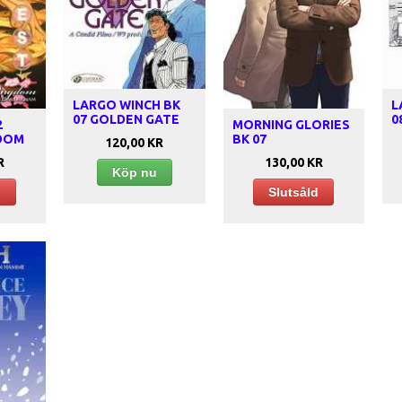
LARGO WINCH BK
L
07 GOLDEN GATE
0
2
MORNING GLORIES
GDOM
BK 07
120,00 KR
R
130,00 KR
Köp nu
d
Slutsåld