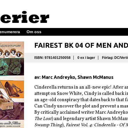
enumerera
Om oss
FAIREST BK 04 OF MEN AND
ISBN: 9781401250058
0 ex i lager
Förlag: DC/Vert
av: Marc Andreyko, Shawn McManus
Cinderella returns in an all-new epic! After a
attempt on Snow White, Cindy is called back in
an age-old conspiracy that dates back to that f
Can Cindy uncover the plot and prevent a mas
By critically acclaimed writer Marc Andreyko
The Lost
) and legendary artist Shawn McManu
Swamp Thing
),
Fairest Vol. 4: Cinderella - O