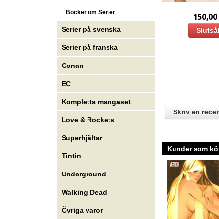
Böcker om Serier
150,00
Serier på svenska
Slutså
Serier på franska
Conan
EC
Kompletta mangaset
Skriv en rece
Love & Rockets
Superhjältar
Kunder som köp
Tintin
Underground
Walking Dead
Övriga varor