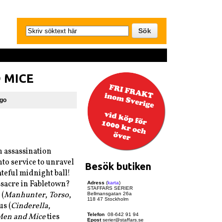
 MICE
igo
n assassination
to service to unravel
Besök butiken
ateful midnight ball!
sacre in Fabletown?
Adress
(
karta
)
STAFFARS SERIER
 (
Manhunter
,
Torso
,
Bellmansgatan 26a
118 47 Stockholm
s (
Cinderella
,
f Men and Mice
ties
Telefon
08-642 91 94
Epost
serier@staffars.se