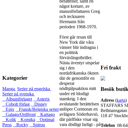
berättelser, samt en
något kortare, av
manusförfattaren Greg
och tecknaren
Hermann från
perioden 1968-1970.
Först går resan till
New York där våra
vänner blir indragna i
en politisk
förväxlingsthriller.
Nästa äventyr utspelar
Fri frakt
sig i den
nordafrikanska öknen
Kategorier
där de genomför en
desperat
nödhjälpsaktion mitt
Besök buti
Manga
Serier på engelska
under ett blodigt
Serier på svenska
stamkrig. I den
Albumförlaget
Asterix
Adress
(
karta
)
avslutande berättelsen
Cobolt förlag
Disney
STAFFARS S
anlöper Cormoran en
Epix
Fransk/Belgiska serier
Bellmansgatan
avlägsen Söderhavsö,
Galago/Ordfront
Kartago
118 47 Stockh
där pärlfiske visar sig
Kolik
Komika
Optimal
vara dödligt farligt - på
Press
Rocky
Spirou
Telefon
08-64