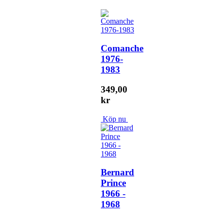
Comanche
1976-
1983
349,00
kr
Köp nu
Bernard
Prince
1966 -
1968