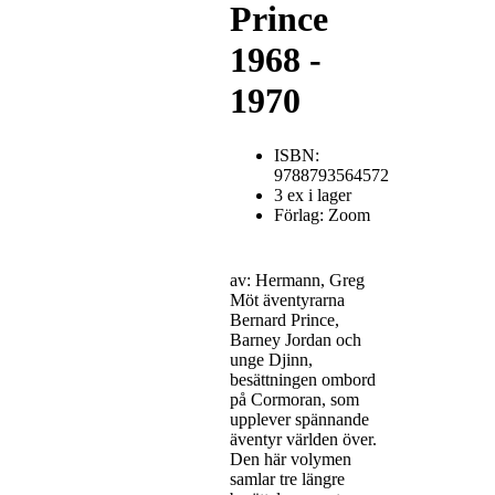
Prince
1968 -
1970
ISBN:
9788793564572
3 ex i lager
Förlag: Zoom
av: Hermann, Greg
Möt äventyrarna
Bernard Prince,
Barney Jordan och
unge Djinn,
besättningen ombord
på Cormoran, som
upplever spännande
äventyr världen över.
Den här volymen
samlar tre längre