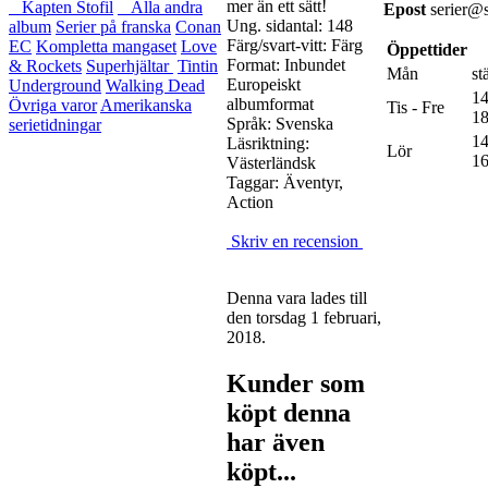
mer än ett sätt!
Kapten Stofil
Alla andra
Epost
serier@s
Ung. sidantal: 148
album
Serier på franska
Conan
Färg/svart-vitt: Färg
EC
Kompletta mangaset
Love
Öppettider
Format: Inbundet
& Rockets
Superhjältar
Tintin
Mån
st
Europeiskt
Underground
Walking Dead
14
albumformat
Övriga varor
Amerikanska
Tis - Fre
18
Språk: Svenska
serietidningar
14
Läsriktning:
Lör
16
Västerländsk
Taggar: Äventyr,
Action
Skriv en recension
Denna vara lades till
den torsdag 1 februari,
2018.
Kunder som
köpt denna
har även
köpt...