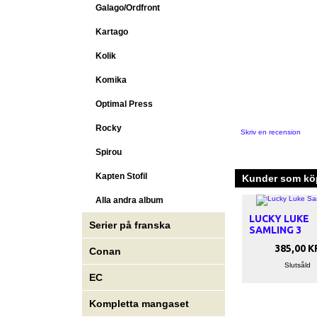
Galago/Ordfront
Kartago
Kolik
Komika
Optimal Press
Rocky
Skriv en recension
Spirou
Kapten Stofil
Kunder som köp
Alla andra album
LUCKY LUKE
Serier på franska
SAMLING 3
385,00 K
Conan
Slutsåld
EC
Kompletta mangaset