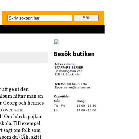
Besök butiken
Adress
(
karta
)
STAFFARS SERIER
Bellmansgatan 26a
118 47 Stockholm
Telefon
08-642 91 94
Epost
serier@staffars.se
 att ge ut den
 album hittar man en
Öppettider
Mån
stängt
där Georg och hennes
Tis - Fre
14.00 - 18.30
n över sina
Lör
14.00 - 16.00
ill! Om hårda pojkar
skola. Till exempel
rt sagt om folk som
a som du) (Äh, skit i