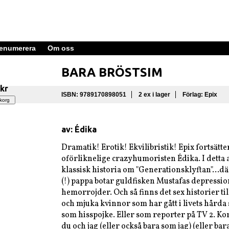
enumerera
Om oss
BARA BRÖSTSIM
 kr
ISBN: 9789170898051
2 ex i lager
Förlag: Epix
av: Édika
Dramatik! Erotik! Ekvilibristik! Epix fortsätter
oförliknelige crazyhumoristen Édika. I detta
klassisk historia om "Generationsklyftan"...
(!) pappa botar guldfisken Mustafas depressio
hemorrojder. Och så finns det sex historier t
och mjuka kvinnor som har gått i livets hårda 
som hisspojke. Eller som reporter på TV 2. Ko
du och jag (eller också bara som jag) (eller bar