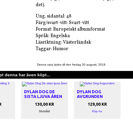
det).
Ung. sidantal: 48
Färg/svart-vitt: Svart-vitt
Format: Europeiskt albumformat
Språk: Engelska
Läsriktning: Västerländsk
Taggar: Humor
Denna vara lades till den fredag 30 augusti, 2019.
t denna har även köpt...
DYLAN DOG DE
DYLAN DOG
SISTA LJUVA ÅREN
AVGRUNDEN
R
130,00 KR
129,00 KR
Slutsåld
Köp nu