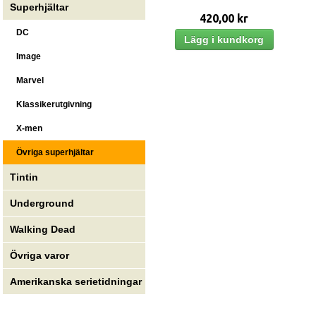
Superhjältar
420,00 kr
DC
Image
Marvel
Klassikerutgivning
X-men
Övriga superhjältar
Tintin
Underground
Walking Dead
Övriga varor
Amerikanska serietidningar