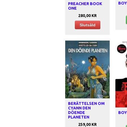
BOY
PREACHER BOOK
ONE
280,00 KR
Slutsåld
BERÄTTELSEN OM
CYANN DEN
BOY
DÖENDE
PLANETEN
259,00 KR