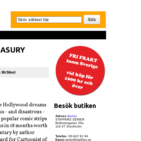
EASURY
s McMeel
he Hollywood dreams
Besök butiken
us - and disastrous -
Adress
(
karta
)
 popular comic strips
STAFFARS SERIER
Bellmansgatan 26a
cks in 18 months worth
118 47 Stockholm
entary by author
Telefon
08-642 91 94
ard for Cartoonist of
Epost
serier@staffars.se