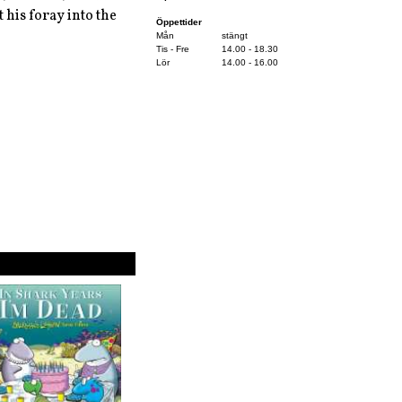
 his foray into the
Öppettider
Mån
stängt
Tis - Fre
14.00 - 18.30
Lör
14.00 - 16.00