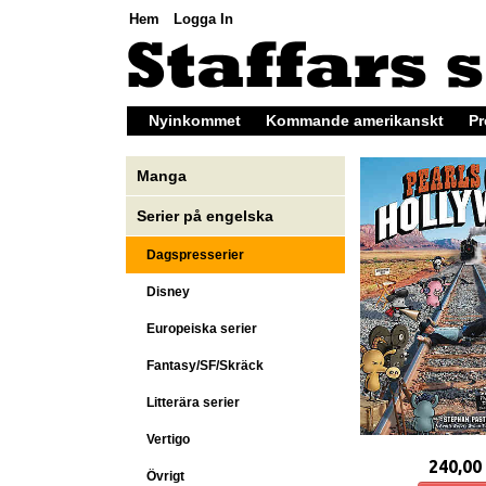
Hem
Logga In
Nyinkommet
Kommande amerikanskt
Pr
Manga
Serier på engelska
Dagspresserier
Disney
Europeiska serier
Fantasy/SF/Skräck
Litterära serier
Vertigo
240,00
Övrigt