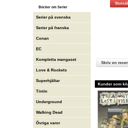
Slutså
Böcker om Serier
Serier på svenska
Serier på franska
Conan
EC
Kompletta mangaset
Skriv en rece
Love & Rockets
Superhjältar
Kunder som köp
Tintin
Underground
Walking Dead
Övriga varor