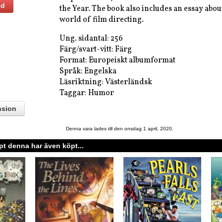
ld
the Year. The book also includes an essay about
world of film directing.
Ung. sidantal: 256
Färg/svart-vitt: Färg
Format: Europeiskt albumformat
Språk: Engelska
Läsriktning: Västerländsk
Taggar: Humor
nsion
Denna vara lades till den onsdag 1 april, 2020.
t denna har även köpt...