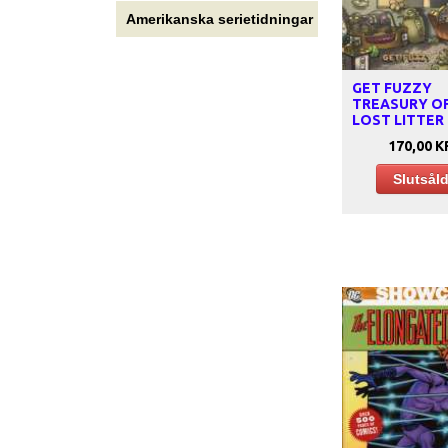
Amerikanska serietidningar
GET FUZZY
TREASURY O
LOST LITTER
170,00 K
Slutsål