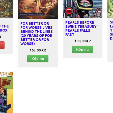
S
PEARLS BEFORE
FOR BETTER OR
F THE
L
SWINE TREASURY
FOR WORSE LIVES
 BOX
T
PEARLS FALLS
BEHIND THE LINES
S
FAST
(20 YEARS OF FOR
R
D
BETTER OR FOR
190,00 KR
WORSE)
d
Köp nu
165,00 KR
Köp nu