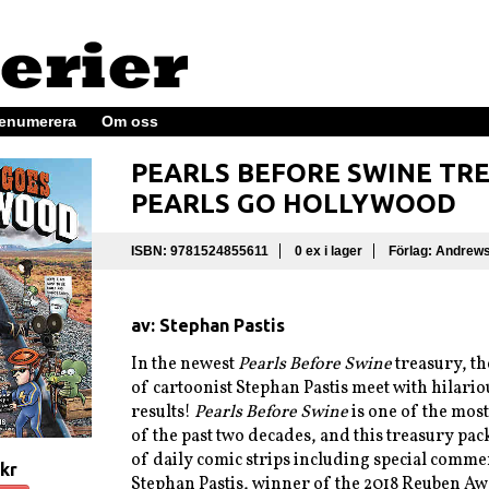
enumerera
Om oss
PEARLS BEFORE SWINE TR
PEARLS GO HOLLYWOOD
ISBN: 9781524855611
0 ex i lager
Förlag: Andrew
av: Stephan Pastis
In the newest
Pearls Before Swine
treasury, t
of cartoonist Stephan Pastis meet with hilario
results!
Pearls Before Swine
is one of the most
of the past two decades, and this treasury pa
of daily comic strips including special comm
 kr
Stephan Pastis, winner of the 2018 Reuben Aw